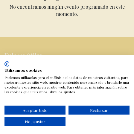
No encontramos ningún evento programado en este
momento.
Enlaces útiles
Inicio
Utilizamos cookies
Sobre nosotros
Podemos utilizarlas para el análisis de los datos de nuestros visitantes, para
Tienda online
mejorar nuestro sitio web, mostrar contenido personalizado y brindarle una
excelente experiencia en el sitio web. Para obtener más información sobre
Aviso legal
las cookies que utilizamos, abre los ajustes.
Política de cookies
Política de privacidad
Política de cancelación, devoluciones y reembolsos
Aceptar todo
Rechazar
Contáctenos
No, ajustar